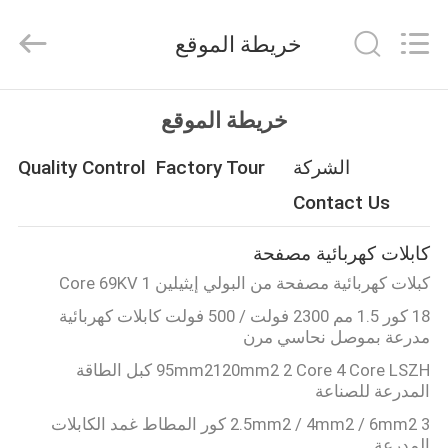
Silk
Road
Enterprise
خريطة الموقع
Management
Services
Co.,LTD.
All
Rights
الصفحة
Reserved.
خريطة الموقع
الرئيسية
الشركة
Factory Tour
Quality Control
منتجات
Contact Us
كابلات كهربائية مصفحة
معلومات
كبلات كهربائية مصفحة من البولي إيثيلين 1 Core 69KV
عنا
18 كور 1.5 مم 2300 فولت / 500 فولت كابلات كهربائية
مدرعة بموصل نحاسي مرن
جولة
95mm2120mm2 2 Core 4 Core LSZH كبل الطاقة
المدرعة للصناعة
في
2.5mm2 / 4mm2 / 6mm2 3 كور المطاط غمد الكابلات
المعمل
المدرعة