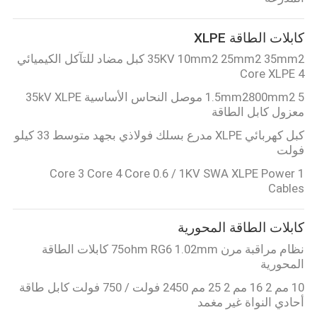
مراقبة
كابلات الطاقة XLPE
الجودة
35KV 10mm2 25mm2 35mm2 كبل مضاد للتآكل الكيميائي
4 Core XLPE
1.5mm2800mm2 5 موصل النحاس الأساسية 35kV XLPE
اتصل
معزول كابل الطاقة
بنا
كبل كهربائي XLPE مدرع بسلك فولاذي بجهد متوسط ​​33 كيلو
فولت
اطلب
1 Core 3 Core 4 Core 0.6 / 1KV SWA XLPE Power
Cables
اقتباس
كابلات الطاقة المحورية
خريطة
نظام مراقبة مرن 75ohm RG6 1.02mm كابلات الطاقة
الموقع
المحورية
10 مم 2 16 مم 2 25 مم 2450 فولت / 750 فولت كابل طاقة
أحادي النواة غير مغمد
PRIVACY