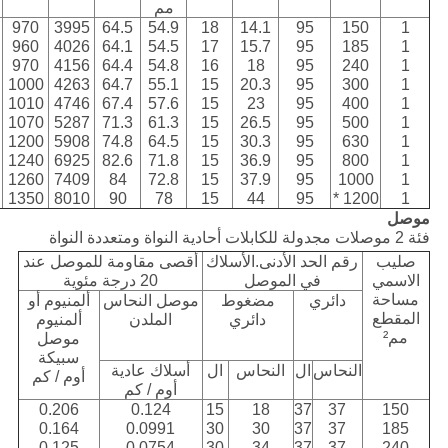
مم
970
3995
64.5
54.9
18
14.1
95
150
1
960
4026
64.1
54.5
17
15.7
95
185
1
970
4156
64.4
54.8
16
18
95
240
1
1000
4263
64.7
55.1
15
20.3
95
300
1
1010
4746
67.4
57.6
15
23
95
400
1
1070
5287
71.3
61.3
15
26.5
95
500
1
1200
5908
74.8
64.5
15
30.3
95
630
1
1240
6925
82.6
71.8
15
36.9
95
800
1
1260
7409
84
72.8
15
37.9
95
1000
1
1350
8010
90
78
15
44
95
1200 *
1
موصل
فئة 2 موصلات مجدولة للكابلات أحادية النواة ومتعددة النواة
صليب
رقم الحد الأدنى.الأسلاك
أقصى مقاومة للموصل عند
الاسمي
في الموصل
20 درجة مئوية
مساحة
دائري
مضغوط
موصل النحاس
ألمنيوم أو
المقطع
دائري
الملدن
ألمنيوم
مم²
موصل
سبيكة
النحاس
ال
النحاس
ال
أسلاك عادية
أوم / كم
أوم / كم
0.206
0.124
15
18
37
37
150
0.164
0.0991
30
30
37
37
185
0.125
0.0754
30
34
37
37
240