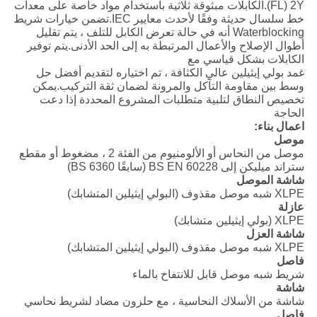
(FL) 2Y.الكابلات مبثوقة ثلاثية باستخدام مواد خاصة على معدات
خط سلسال حديثة وفقًا لأحدث معايير IEC.تضمن خيارات شريط
Waterblocking أنه في حالة تعرض الكابل للتلف ، يتم تقليل
أطوال الإصلاح والأعمال المرتبطة به إلى الحد الأدنى.يتم توفير
الكابلات بشكل قياسي مع
غمد بولي إيثيلين عالي الكثافة ، تم اختياره لتقديم أفضل حل
وسط بين مقاومة التآكل والمرونة لضمان ثقة التركيب.يمكن
تخصيص النطاق لتلبية متطلبات المشروع المحددة إذا دعت
الحاجة
اعمال بناء:
موصل
موصل من النحاس أو الألومنيوم من الفئة 2 ، مضغوط أو مقطع
ستراند ميليكن إلى BS EN 60228 (سابقًا BS 6360)
شاشة الموصل
XLPE شبه موصل مقذوف (البولي إيثيلين المتشابك)
عازلة
XLPE (بولي إيثيلين متشابك)
شاشة العزل
XLPE شبه موصل مقذوف (البولي إيثيلين المتشابك)
فاصل
شريط شبه موصل قابل للانتفاخ بالماء
شاشة
شاشة من الأسلاك النحاسية ، مع حلزون مضاد لشريط نحاسي
فاصل