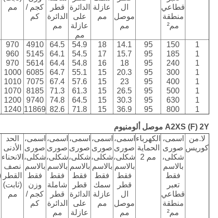
قطاعي
ال
عازلة
الدائرة
قطر
كجم /
مم
منطقة
موصل
مم
على
الدائرة
كم
مم²
مم
عازلة
مم
مم
970
4910
64.5
54.9
18
14.1
95
150
1
960
5145
64.1
54.5
17
15.7
95
185
1
970
5614
64.4
54.8
16
18
95
240
1
1000
6085
64.7
55.1
15
20.3
95
300
1
1010
7075
67.4
57.6
15
23
95
400
1
1070
8185
71.3
61.3
15
26.5
95
500
1
1200
9740
74.8
64.5
15
30.3
95
630
1
1240
11869
82.6
71.8
15
36.9
95
800
1
A2XS (F) 2Y موصل ألومنيوم
لا.من
اسمى،
الكهرباء
اسمى،
اسمى،
اسمى،
اسمى،
اسمى،
الحد
كوريس
صورى
الحماية
صورى
صورى
صورى
صورى
صورى
الأدنى
شكلى،
مم 2
شكلى،
شكلى،
شكلى،
شكلى،
شكلى،
الانحناء
بالاسم
بالاسم
بالاسم
بالاسم
بالاسم
بالاسم
نصف
فقط
فقط
فقط
فقط
فقط
فقط
القطر
(
تعبر
قطر
سمك
قطر
شاملة
وزن
(ثابت)
س
قطاعي
ال
عازلة
الدائرة
قطر
كجم /
مم
منطقة
موصل
مم
على
الدائرة
كم
مم²
مم
عازلة
مم