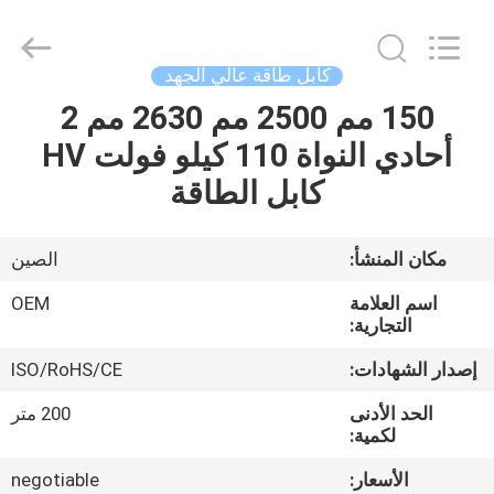
Silk
Road
Enterprise
Management
Services
كابل طاقة عالي الجهد
Co.,LTD.
All
Rights
150 مم 2500 مم 2630 مم 2
الصفحة
Reserved.
أحادي النواة 110 كيلو فولت HV
الرئيسية
كابل الطاقة
منتجات
مكان المنشأ:
الصين
معلومات
اسم العلامة
OEM
عنا
التجارية:
إصدار الشهادات:
ISO/RoHS/CE
جولة
الحد الأدنى
200 متر
في
لكمية:
المعمل
الأسعار:
negotiable