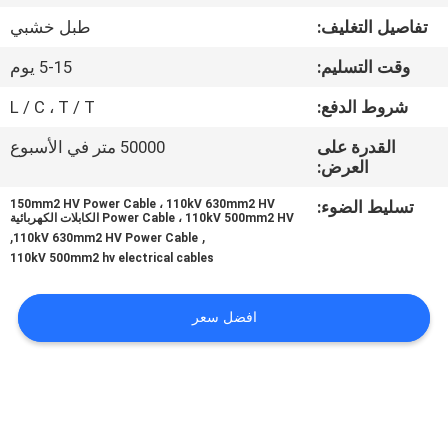
تفاصيل التغليف:
طبل خشبي
مراقبة
وقت التسليم:
5-15 يوم
الجودة
شروط الدفع:
L / C ، T / T
اتصل
القدرة على
50000 متر في الأسبوع
العرض:
بنا
تسليط الضوء:
150mm2 HV Power Cable ، 110kV 630mm2 HV
Power Cable ، 110kV 500mm2 HV الكابلات الكهربائية
,
,
اطلب
110kV 630mm2 HV Power Cable
110kV 500mm2 hv electrical cables
اقتباس
افضل سعر
خريطة
الموقع
PRIVACY