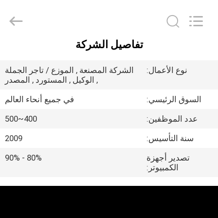
Silk
Road
Enterprise
Management
Services
Co.,LTD.
All
تفاصيل الشركة
Rights
الصفحة
Reserved.
الرئيسية
نوع الأعمال:
الشركة المصنعة , الموزع / تاجر الجملة
, الوكيل , المستورد , المصدر
منتجات
السوق الرئيسي:
في جميع أنحاء العالم
عدد الموظفين:
400~500
معلومات
سنة التأسيس:
2009
عنا
تصدير أجهزة
80% - 90%
الكمبيوتر:
جولة
في
المعمل