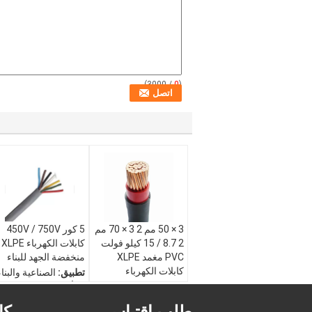
/ 3000)
0
(
3 × 50 مم 2 3 × 70 مم
5 كور 450V / 750V
2 8.7 / 15 كيلو فولت
كابلات الكهرباء XLPE
PVC مغمد XLPE
منخفضة الجهد للبناء
كابلات الكهرباء
تطبيق:
الصناعية والبناء
مادة موصل:
CU AL
والأجهزة المنزلية
مادة السترة:
XLPE
مادة العزل:
PVC /