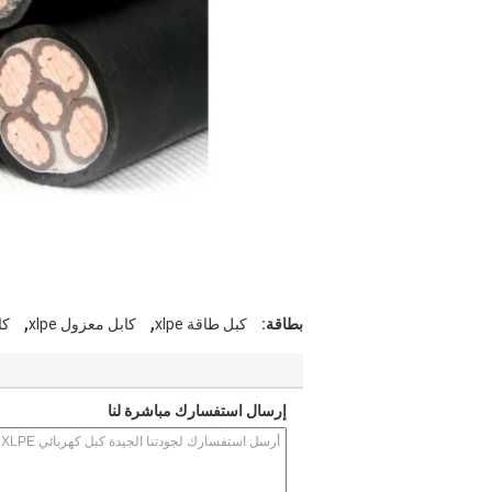
,
,
بطاقة:
كبل طاقة xlpe
كابل معزول xlpe
كابل
إرسال استفسارك مباشرة لنا