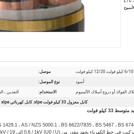
L / C 
موصل:
أسود
نوع الموصل:
اك الفولاذ أو دروع أسلاك الألمنيوم
الاستخدام:
التعدين ، ال
كابل معزول 33 كيلو فولت xlpe
,
كابل كهربائي xlpe متوسط ​​الجهد
لـ 1 ، AS / NZS 5000.1 ، BS 6622/7835 ، BS 5467 ، BS 6746 ، BS 6346 ، VDE