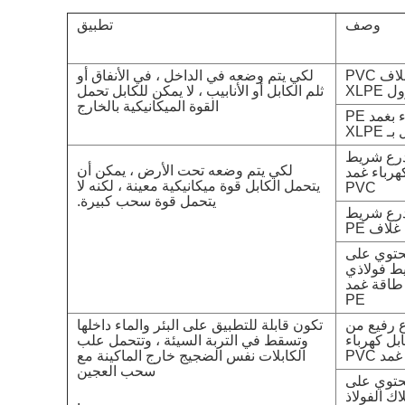
وصف
تطبيق
كابل الكهرباء بغلاف PVC
لكي يتم وضعه في الداخل ، في الأنفاق أو
XLPE
ثلم الكابل أو الأنابيب ، لا يمكن للكابل تحمل
القوة الميكانيكية بالخارج
كابل الكهرباء بغمد PE
 XLPE
XLPE ، درع شريط
لكي يتم وضعه تحت الأرض ، يمكن أن
هرباء غمد
يتحمل الكابل قوة ميكانيكية معينة ، لكنه لا
PVC
يتحمل قوة سحب كبيرة.
XLPE ، درع شريط
لاف PE
 ، لا يحتوي على
ط فولاذي
طاقة غمد
PE
 ، درع رفيع من
تكون قابلة للتطبيق على البئر والماء داخلها
ابل كهرباء
وتسقط في التربة السيئة ، وتتحمل علب
غمد PVC
الكابلات نفس الضجيج خارج الماكينة مع
سحب العجين
 ، لا يحتوي على
ك الفولاذ
.