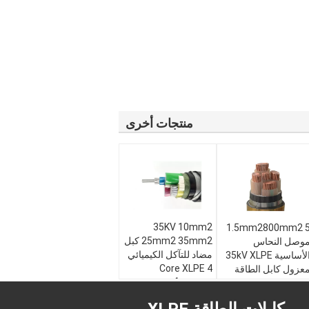
منتجات أخرى
35KV 10mm2
1.5mm2800mm2 
25mm2 35mm2 كبل
وصل النحاس
مضاد للتآكل الكيميائي
الأساسية 35kV XLPE
4 Core XLPE
عزول كابل الطاقة
موصل الأساسية:
اصية:
كابلات الكهرباء
نحاس أو ألمنيوم
النواة