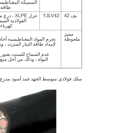
السميكة المغناطيسي
طاقة غم
يف 42
YJLV42
عزل XLPE ، 
الفولاذية السم
كهرباء غ
مميز
ملحوظة
تحزم المواد المغناطيسية أحاد
عدم السماح للسنت بعبور ا
النواة ، وذلك من أجل منع 
سلك فولاذي متوسط ​​الجهد غمد أسود مدرع كابل