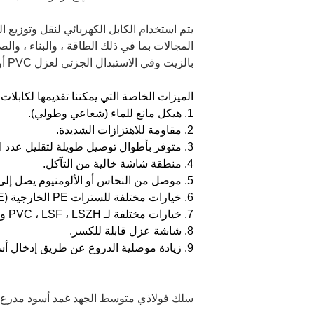
المجالات بما في ذلك الطاقة ، والبناء ، وال
بالزيت وفي الاستبدال الجزئي لعزل PVC أو كابل الكهرباء XLPE.
الميزات الخاصة التي يمكننا تقديمها لكابلا
1. هيكل مانع للماء (شعاعي وطولي).
2. مقاومة للاهتزازات الشديدة.
3. متوفر بأطوال توصيل طويلة لتقليل عدد المفاصل.
4. منطقة شاشة خالية من التآكل.
5. موصل من النحاس أو الألومنيوم يصل إلى 800 مم².
6. خيارات مختلفة للسترات PE الخارجية (LDPE ، MDPE و HDPE).
7. خيارات مختلفة لـ PVC ، LSF ، LSZH و FRPVC ، كونها مضادة للنمل الأبيض أو مقاومة للأشعة فوق البنفسجية حسب BS 7835 ، IEC 60332 إلخ.
8. شاشة عزل قابلة للكسر.
9. زيادة موصلية الدروع عن طريق إدخال أسلاك نحاسية صلبة في الدروع.
سلك فولاذي متوسط ​​الجهد غمد أسود مدرع كابل