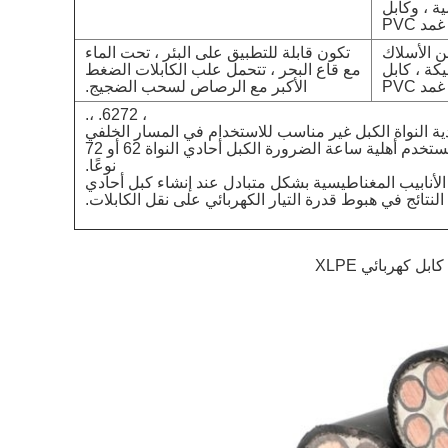
ة ، وكابل
د PVC
درع من الأسلاك
تكون قابلة للتطبيق على البئر ، تحت الماء
يكة ، كابل
مع قاع البحر ، تتحمل علب الكابلات الضغط
مد PVC
الأكبر مع الرصاص لسحب الضجيج.
، 6272. ،.
ية النواة الكبل غير مناسب للاستخدام في المسار الخلفي
لإمداد طاقة التيار المتردد ، وتستخدم أهلية ساعة الضرورة الكبل أحادي النواة 62 أو 72
نوعًا.
لأنابيب المغناطيسية بشكل متبادل عند إنشاء كبل أحادي
النتائج في هبوط قدرة التيار الكهربائي على نقل الكابلات.
 كهربائي XLPE