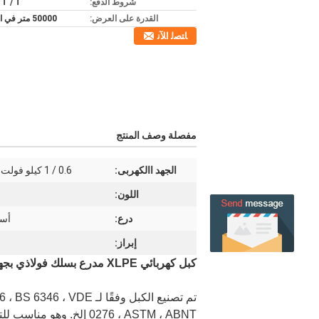
شروط الدفع:
، T / T
القدرة على العرض:
50000 متر في الأسبوع
ﺎﺘﺼﻟ ﺍﻶﻧ
مفصلة وصف المنتج
الجهد االكهربى:
0.6 / 1 كيلو فولت 6/10 كيلو فولت 12/20 كيلو فولت
اللون:
درع:
أسل
إبراز:
كبل كهربائي XLPE مدرع بسلك فولاذي بجهد متوسط ​​33 كيلو فولت
تم تصنيع الكبل وفقًا 
0276 ، ASTM ، ABNT إلخ. وهو مناسب للتركيب في خط الكهرباء بجهد مقدر من (U0 / U) 0.6 / 1kV إلى 19 / 33kV لنقل الطاقة.