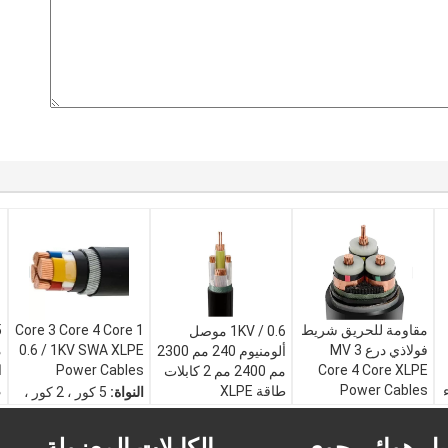
مقاومة للحريق شريط
1 Core 3 Core 4 Core
5
0.6 / 1KV موصل
فولاذي درع MV 3
0.6 / 1KV SWA XLPE
م
ألومنيوم 240 مم 2300
Power Cables
Core 4 Core XLPE
مم 2400 مم 2 كابلات
Power Cables
م
طاقة XLPE
النواة:
5 كور ، 2 كور ،
اساسي:
IEC ،
3 كور ، 4 كور
خ
إصدار الشهادات:
ISO
GB12706
غمد:
ZR-PVC
5 
CCC UL CE SAA