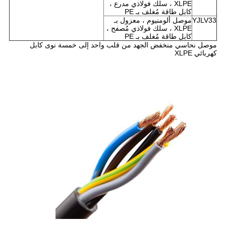
XLPE ، سلك فولاذي مدرع ،
كابل طاقة مُغلف بـ PE
YJLV33
موصل ألومنيوم ، معزول بـ
XLPE ، سلك فولاذي مُصفح ،
كابل طاقة مُغلف بـ PE
موصل نحاسي منخفض الجهد من قلب واحد إلى خمسة نوى كابل
كهربائي XLPE