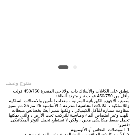
POLICY
منتوج وصف
ينطبق على الكابلات والأسلاك ذات يولاتاجي المقدرة 450/750 فولت
وأقل من 450/750 فولت تيار متردد للطاقة
مصنع ، الأجهزة الكهربائية المنزلية ، معدات التأمين والاتصالات السلكية
واللاسلكية ، الكابلات النحاسية المدرعة 4 الأساسية 25 مم 35 مم تتميز
بمقاومة ممتازة للتآكل الكيميائي ، ولكنها تتميز أيضًا بخصائص مثبطات
اللهب وغير امتصاص الماء ومناسبة للتركيب تحت الأرض ، والتي يمكنها
تحمل ضغط ميكانيكي معين ، ولكن لا تستطيع تحمل التوتر الميكانيكي.
تفسير:
1. الموصلات: النحاس أو الألومنيوم.
2. كلاً من كابلات الطاقة من النوع المدرع وغير المدرع متوفرة.