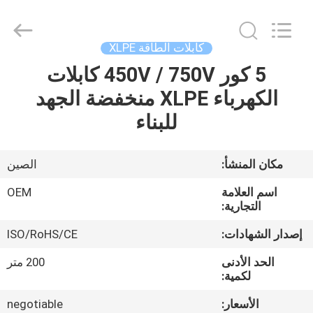
Silk
Road
Enterprise
Management
Services
كابلات الطاقة XLPE
Co.,LTD.
All
Rights
5 كور 450V / 750V كابلات
الصفحة
Reserved.
الكهرباء XLPE منخفضة الجهد
الرئيسية
للبناء
منتجات
مكان المنشأ:
الصين
معلومات
اسم العلامة
OEM
عنا
التجارية:
إصدار الشهادات:
ISO/RoHS/CE
جولة
الحد الأدنى
200 متر
في
لكمية:
المعمل
الأسعار:
negotiable