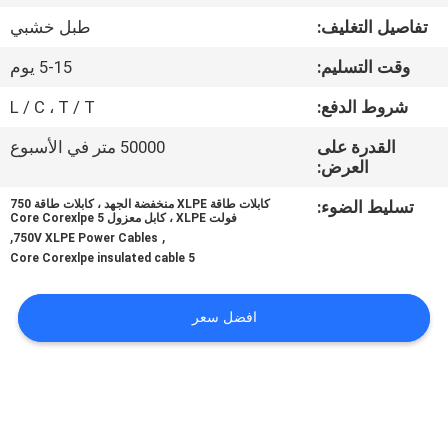
تفاصيل التغليف:
طبل خشبي
مراقبة
وقت التسليم:
5-15 يوم
الجودة
شروط الدفع:
L / C ، T / T
اتصل
القدرة على
50000 متر في الأسبوع
العرض:
بنا
تسليط الضوء:
كابلات طاقة XLPE منخفضة الجهد ، كابلات طاقة 750
فولت XLPE ، كابل معزول 5 Core Corexlpe
,
,
اطلب
750V XLPE Power Cables
5 Core Corexlpe insulated cable
اقتباس
افضل سعر
خريطة
الموقع
PRIVACY