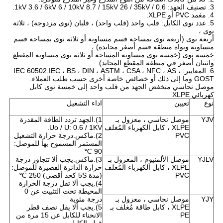
3. تصنيف الجهد: 0.6 / 1kV 3.6 / 6kV 6 / 10kV 8.7 / 15kV 26 / 35kV.
4. مغمد PVC أو XLPE.
5. عدد نوى الكابل: قلب واحد (قلب واحد) ، قلبان (نوى مزدوجة) ، ثلاثة
نوى ،
أربعة نوى (أربعة نوى بمساحة قسم متساوية أو ثلاثة نوى بمساحة قسم
متساوية ونواة منطقة قسم أصغر محايدة) ،
خمسة نوى (خمسة نوى متساوية المساحة أو ثلاثة نوى متساوية المقطع
واثنتان أصغر في منطقة المقطع المحايد).
6. المعايير: IEC 60502.IEC ، BS ، DIN ، ASTM ، CSA ، NFC ، AS ،
GOST وما إلى ذلك أو خصائص خاصة أخرى حسب طلب العملاء.
موصل نحاسي منخفض الجهد من قلب واحد إلى خمسة نوى كابل
كهربائي XLPE
نوع
تعيين
اداء التشغيل
YJV
موصل نحاسي ، معزول بـ
1).الجهد تردد الطاقة المقدرة
XLPE ، كابل الكهرباء المُغلف
Uo / U: 0.6 / 1KV.
PVC
2).ماكس.درجة حرارة التشغيل
المستمر المسموح بها للموصل:
90 ℃
YJLV
موصل الألمنيوم ، المعزول بـ
3).ماكس.يجب ألا تتجاوز درجة
XLPE ، كابل الكهرباء المُغلف
حرارة الدائرة القصيرة للموصل:
PVC
(مدة 5S كحد أقصى) 250 ℃
4).يجب ألا تقل درجة الحرارة
المحيطة تحت التثبيت عن 0
YJY
موصل نحاسي ، معزول بـ
درجة مئوية
XLPE ، كابل طاقة مُغلف بـ
5).يجب ألا يقل نصف قطر
PE
الانحناء للكابل عن 15 مرة من