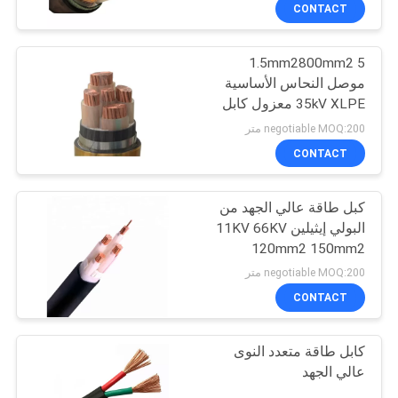
CONTACT
مراقبة
1.5mm2800mm2 5
الجودة
موصل النحاس الأساسية
35kV XLPE معزول كابل
اتصل
الطاقة
negotiable MOQ:200 متر
بنا
CONTACT
كبل طاقة عالي الجهد من
اطلب
البولي إيثيلين 11KV 66KV
اقتباس
120mm2 150mm2
negotiable MOQ:200 متر
خريطة
CONTACT
الموقع
كابل طاقة متعدد النوى
عالي الجهد
PRIVACY