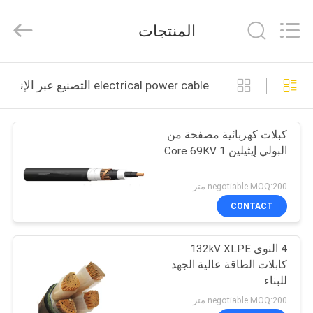
Silk
Road
Enterprise
المنتجات
Management
Services
Co.,Ltd..
All
Rights
الصفحة
Reserved.
electrical power cable التصنيع عبر الإنترنت
الرئيسية
كبلات كهربائية مصفحة من
منتجات
البولي إيثيلين 1 Core 69KV
معلومات
negotiable MOQ:200 متر
عنا
CONTACT
4 النوى 132kV XLPE
جولة
كابلات الطاقة عالية الجهد
في
للبناء
المعمل
negotiable MOQ:200 متر