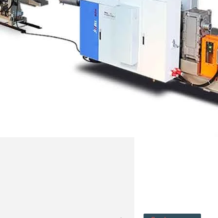
غلاف خارجي PVC 3 كور 73 مم 76 مم كابلات كهربائية مدرعة