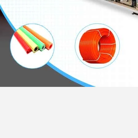
غلاف خارجي PVC 3 كور 73 مم 76 مم كابلات كهربائية مدرعة YXC8VZ3V-R 18 / 30kV TS IEC
60502-2 N2XSEYFGbY 18 / 30kV VDE 0276 بناء 1. موصل النحاس الذين تقطعت بهم السبل 2.