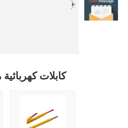
شبه موصل داخلي 3. عزل XLPE 4. الطبقة الخارجي...
كابلات كهربائية م