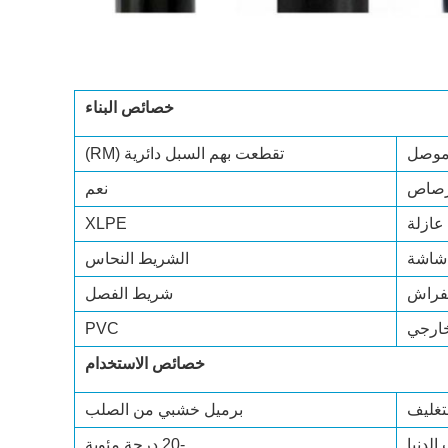
خصائص البناء
موصل
تقطعت بهم السبل دائرية (RM)
لرصاص
نعم
عازلة
XLPE
شاشة
الشريط النحاس
لفراش
شريط الفصل
خارجي
PVC
خصائص الاستخدام
لتغليف
برميل خشبي من الصلب
الدنيا
-20 درجة مئوية