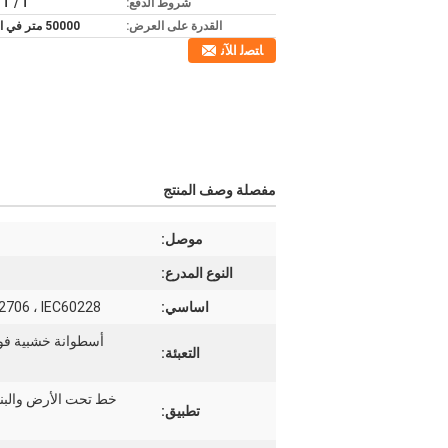
شروط الدفع:
، T / T
القدرة على العرض:
50000 متر في الأسبوع
ﺎﺘﺼﻟ ﺍﻶﻧ
مفصلة وصف المنتج
موصل:
النوع المدرع:
اساسي:
12706 ، IEC60228
أسطوانة خشبية فول
التعبئة:
خط تحت الأرض والبناء
تطبيق: