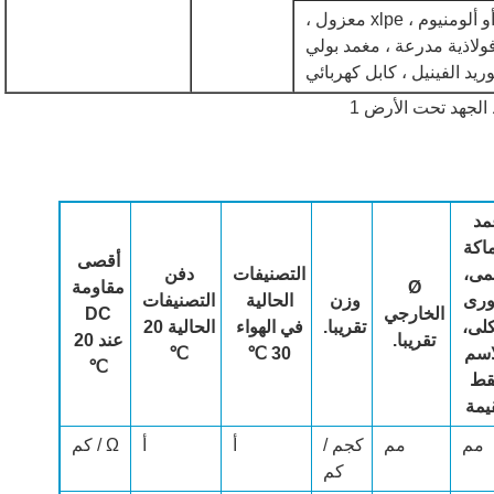
قلب نحاسي أو ألومنيوم ، xlpe معزول ،
ولاذية مدرعة ، مغمد بولي
ريد الفينيل ، كابل كهربائي
مد
اكة
أقصى
مى،
التصنيفات
دفن
Ø
مقاومة
رى
وزن
الحالية
التصنيفات
الخارجي
DC
لى،
تقريبا.
في الهواء
الحالية 20
تقريبا.
عند 20
اسم
30 ℃
℃
℃
قط
يمة
مم
مم
كجم /
أ
أ
Ω / كم
كم