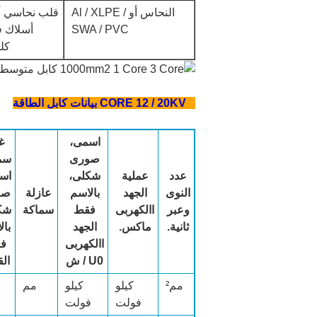
النحاس أو Al / XLPE /
SWA / PVC
أسلاك ف
كلو
1 CORE 12 / 20KV بيانات كابل الطاقة
اسمى،
غ
صورى
سم
عدد
عملية
شكلى،
اس
النوى
الجهد
بالاسم
عازلة
صو
وعبر
االكهربى
فقط
سماكة
شك
ثانية.
ماكس.
الجهد
بال
االكهربى
ف
U0 / ش
الق
مم²
كيلو
كيلو
مم
فولت
فولت