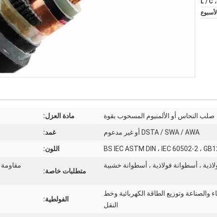
L / C 
صلب النحاس أو الألمنيوم المسحوب بقوة
مادة العزل:
DSTA / SWA / AWA أو غير مدعوم
غمد:
BS IEC ASTM DIN ، IEC 60502-2 ، GB
اللون:
اذية ، أسطوانة فولاذية ، أسطوانة خشبية
مقاومة ل
متطلبات خاصة:
 والصناعة وتوزيع الطاقة الكهربائية وخط
الفولطية:
النقل