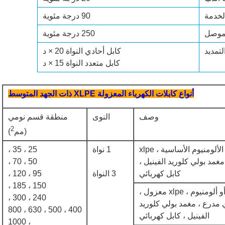
لخدمة
90 درجة مئوية
لموصل
250 درجة مئوية
لتمديد
كابل أحادي النواة 20 × د
كابل متعدد النواة 15 × د
أنواع كابلات الكهرباء المعزولة XLPE ذات الجهد المتوسط
وصف
النوى
منطقة قسم نومي
2
(مم
)
النحاس أو الألومنيوم الأساسية ، xlpe
1 نواة
25 ، 35 ،
غمد بولي كلوريد الفينيل ،
50 ، 70 ،
كابل كهربائي
3 النواة
95 ، 120 ،
150 ، 185 ،
نحاس أو ألومنيوم ، xlpe معزول ،
240 ، 300 ،
مدرع ، مغمد بولي كلوريد
400 ، 500 ، 630 ، 800
الفينيل ، كابل كهربائي
، 1000