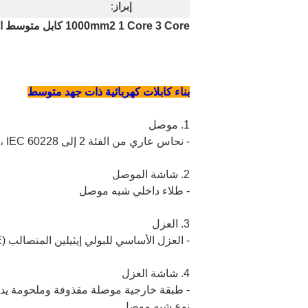
إبراز:
1000mm2 1 Core 3 Core كابل متوسط ​​الجهد تحت الأرض
بناء كابلات كهربائية ذات جهد متوسط
1. موصل
- نحاس عاري من الفئة 2 إلى IEC 60228 ، دائري ، متعدد الأسلاك مجدولة ومضغوطة
2. شاشة الموصل
- طلاء داخلي شبه موصل
3. العزل
- العزل الأساسي للبولي إيثيلين المتصالب (XLPE)
4. شاشة العزل
- طبقة خارجية موصلة مقذوفة وملحومة يدوي
نوع شبه موصل