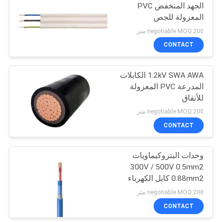
الجهد المنخفض PVC
المعزولة للجص
10
negotiable MOQ:200 متر
الكابلات المعزولة
CONTACT
PVC
1.2kV SWA AWA الكابلات
المدرعة PVC المعزولة
للأنفاق
negotiable MOQ:200 متر
CONTACT
10
وحدات البتروكيماويات
كابل هوائي جوي
300V / 500V 0.5mm2
0.88mm2 كابل الكهرباء
المعزول PVC
negotiable MOQ:200 متر
CONTACT