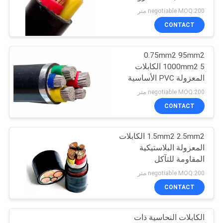
POLICY
negotiable MOQ:200 متر
CONTACT
10
0.75mm2 95mm2
كابلات الطاقة MV
1000mm2 5 الكابلات
المعزولة PVC الأساسية
للنقل
negotiable MOQ:200 متر
CONTACT
1.5mm2 2.5mm2 الكابلات
10
المعزولة البلاستيكية
كابلات الكهرباء ذات
المقاومة للتآكل
negotiable MOQ:200 متر
الجهد المنخفض
CONTACT
الكابلات النحاسية ذات