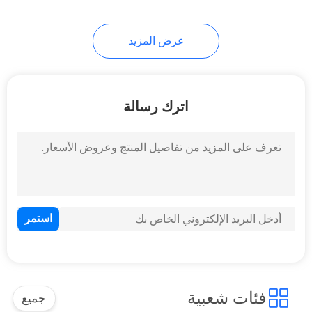
10
عرض المزيد
كابل مقاوم للحريق
اترك رسالة
10
كابل هالوجين منخفض
الدخان
فئات شعبية
جميع