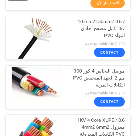
الاستفسار الآن
مراقبة
120mm2150mm2 0.6 /
الجودة
10
1kv كابل مصفح أحادي
النواة PVC
كابلات الطاقة
اتصل
negotiable MOQ:200 متر
المحورية
بنا
CONTACT
موصل النحاس 4 كور 300
اطلب
مم 2 الجهد المنخفض PVC
اقتباس
الكابلات المرنة
10
negotiable MOQ:200 متر
خريطة
CONTACT
كابل طاقة عالي الجهد
الموقع
0.6 / 1KV 4 Core XLPE
معزول 4mm2 6mm2
PRIVACY
PVC الكابلات المعزولة