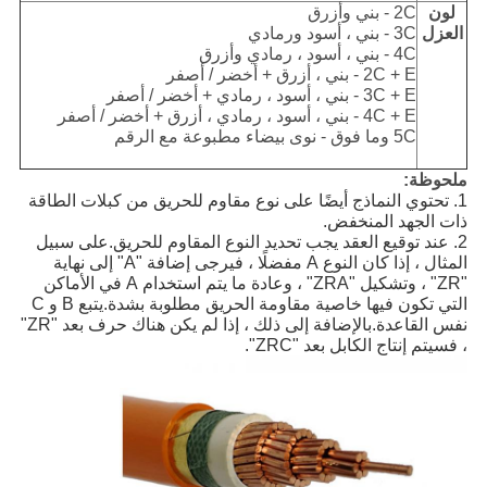
لون
2C - بني وأزرق
العزل
3C - بني ، أسود ورمادي
4C - بني ، أسود ، رمادي وأزرق
2C + E - بني ، أزرق + أخضر / أصفر
3C + E - بني ، أسود ، رمادي + أخضر / أصفر
4C + E - بني ، أسود ، رمادي ، أزرق + أخضر / أصفر
5C وما فوق - نوى بيضاء مطبوعة مع الرقم
ملحوظة:
1. تحتوي النماذج أيضًا على نوع مقاوم للحريق من كبلات الطاقة
ذات الجهد المنخفض.
2. عند توقيع العقد يجب تحديد النوع المقاوم للحريق.على سبيل
المثال ، إذا كان النوع A مفضلًا ، فيرجى إضافة "A" إلى نهاية
"ZR" ، وتشكيل "ZRA" ، وعادة ما يتم استخدام A في الأماكن
التي تكون فيها خاصية مقاومة الحريق مطلوبة بشدة.يتبع B و C
نفس القاعدة.بالإضافة إلى ذلك ، إذا لم يكن هناك حرف بعد "ZR"
، فسيتم إنتاج الكابل بعد "ZRC".