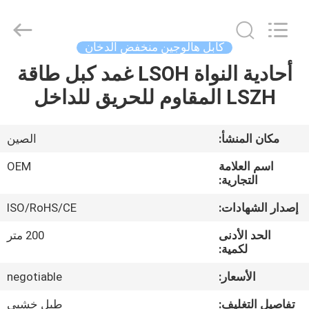
Silk
Road
Enterprise
Management
Services
كابل هالوجين منخفض الدخان
Co.,LTD.
All
Rights
أحادية النواة LSOH غمد كبل طاقة
الصفحة
Reserved.
LSZH المقاوم للحريق للداخل
الرئيسية
منتجات
مكان المنشأ:
الصين
اسم العلامة
OEM
معلومات
التجارية:
عنا
إصدار الشهادات:
ISO/RoHS/CE
الحد الأدنى
200 متر
جولة
لكمية:
في
الأسعار:
negotiable
المعمل
تفاصيل التغليف:
طبل خشبي