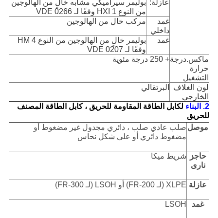
عازلة:
بوليمر سيراميكي مشابه خالٍ من الهالوجين
من النوع HXI 1 وفقًا لـ VDE 0266
غمد
مركب خال من الهالوجين
داخلي
غمد
بوليمر خالٍ من الهالوجين من النوع HM 4
وفقًا لـ VDE 0207
ماكس.درجة
+ 250 درجة مئوية
حرارة
التشغيل
لون الغلاف
البرتقالي
الخارجي
2. البناء
لكابل الطاقة المقاومة للحريق ، كابل الطاقة المصنف
للحريق
موصل
صلب عادي صلب ، دائري مجدول غير مضغوط أو
مضغوط دائري أو على شكل نحاس
حاجز
شريط ميكا
نارى
عازلة
XLPE (لـ FR-200) أو LSOH (لـ FR-300)
غمد
LSOH