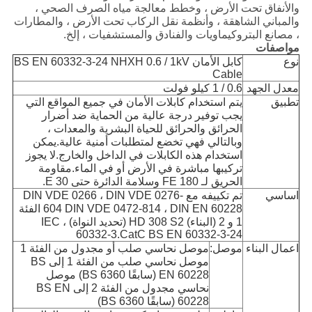
والأنفاق تحت الأرض ، وخطط معالجة مياه الصرف الصحي ،
والمباني الشاهقة ، وأنظمة نقل الركاب تحت الأرض ، والمطارات
، مصانع البتروكيماويات والفنادق والمستشفيات ، إلخ.
مواصفات
نوع
كابل الأمان BS EN 60332-3-24 NHXH 0.6 / 1kV
Cable
معدل الجهد
0.6 / 1 كيلو فولت
تطبيق
يتم استخدام كابلات الأمان في جميع المواقع التي
يجب توفير درجة عالية من الحماية ضد أضرار
الحرائق والحرائق للحياة البشرية والمعدات ،
وبالتالي فهي تخضع لمتطلبات أمنية عالية.يمكن
استخدام هذه الكابلات في الداخل والخارج.لا يجوز
تركيبها مباشرة في الأرض أو في الماء.مقاومة
الحريق لـ FE 180 وسلامة الدائرة حتى E 30.
اساسي
تم تكييفه مع DIN VDE 0266 ، DIN VDE 0276-
604 DIN VDE 0472-814 ، DIN EN 60228 الفئة
1 و 2 (البناء) HD 308 S2 (تحديد النواة) ، IEC
60332-3.CatC BS EN 60332-3-24
اعمال البناء
موصل:
موصل نحاسي صلب أو مجدول من الفئة 1
موصل نحاسي صلب من الفئة 1 إلى BS
EN 60228 (سابقًا BS 6360) موصل
نحاسي مجدول من الفئة 2 إلى BS EN
60228 (سابقًا BS 6360)