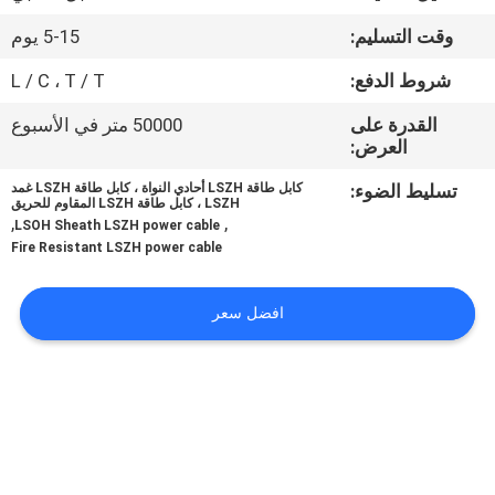
وقت التسليم:
5-15 يوم
مراقبة
شروط الدفع:
L / C ، T / T
الجودة
القدرة على
50000 متر في الأسبوع
العرض:
اتصل
تسليط الضوء:
كابل طاقة LSZH أحادي النواة ، كابل طاقة LSZH غمد
بنا
LSZH ، كابل طاقة LSZH المقاوم للحريق
,
,
LSOH Sheath LSZH power cable
Fire Resistant LSZH power cable
اطلب
اقتباس
افضل سعر
خريطة
الموقع
PRIVACY