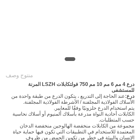
POLICY
منتوج وصف
750 فولت
درع 4 مم 6 مم 10 مم
كابلات LSZH المرنة
للمستشفى
درع:
عند الحاجة إلى التدريع ، يتكون الدرع من طبقة واحدة من
الأسلاك الفولاذية المجلفنة / الأشرطة الفولاذية المجلفنة.
يتم استخدام الدرع حلزونيًا وفقًا للمعايير.
الكابلات أحادية النواة مدرعة بأسلاك ألمنيوم أو أسلاك نحاسية
حسب المتطلبات.
مجموعة من الكابلات منخفضة الهالوجين منخفضة الدخان
المعتمدة للاستخدام في التطبيقات التي تكون فيها حماية حياة
الإنسان والبيئة في خطر من تكوين الحمض من ظروف