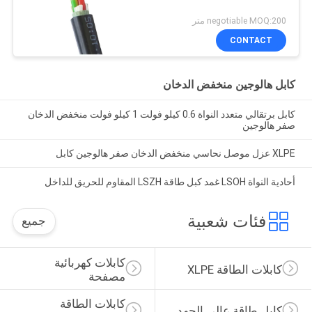
negotiable MOQ:200 متر
CONTACT
كابل هالوجين منخفض الدخان
كابل برتقالي متعدد النواة 0.6 كيلو فولت 1 كيلو فولت منخفض الدخان
صفر هالوجين
XLPE عزل موصل نحاسي منخفض الدخان صفر هالوجين كابل
أحادية النواة LSOH غمد كبل طاقة LSZH المقاوم للحريق للداخل
فئات شعبية
جميع
كابلات كهربائية 
كابلات الطاقة XLPE
مصفحة
كابلات الطاقة 
كابل طاقة عالي الجهد