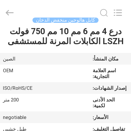
Silk
Road
Enterprise
Management
Services
كابل هالوجين منخفض الدخان
Co.,LTD.
All
Rights
درع 4 مم 6 مم 10 مم 750 فولت
الصفحة
Reserved.
LSZH الكابلات المرنة للمستشفى
الرئيسية
منتجات
مكان المنشأ:
الصين
اسم العلامة
OEM
معلومات
التجارية:
عنا
إصدار الشهادات:
ISO/RoHS/CE
الحد الأدنى
200 متر
جولة
لكمية:
في
الأسعار:
negotiable
المعمل
تفاصيل التغليف:
طبل خشبي