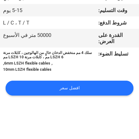
وقت التسليم:
5-15 يوم
مراقبة
شروط الدفع:
L / C ، T / T
الجودة
القدرة على
50000 متر في الأسبوع
العرض:
اتصل
تسليط الضوء:
سلك 4 مم منخفض الدخان خالٍ من الهالوجين ، كابلات مرنة
بنا
LSZH 6 مم ، كابلات مرنة LSZH 10 مم
,
,
6mm LSZH flexible cables
10mm LSZH flexible cables
اطلب
اقتباس
افضل سعر
خريطة
الموقع
PRIVACY