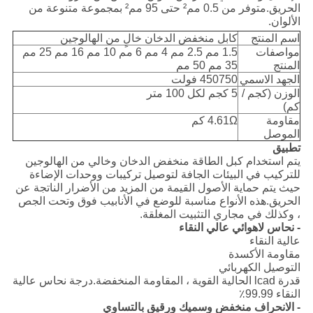
الحريق.متوفر من 0.5 مم² حتى 95 مم² بمجموعة متنوعة من
الألوان.
اسم المنتج
كابل منخفض الدخان خالٍ من الهالوجين
مواصفات
1.5 مم 2.5 مم 4 مم 6 مم 10 مم 16 مم 25 مم
المنتج
35 مم 50 مم
الجهد الاسمي
450750 فولت
الوزن (كجم /
5 كجم لكل 100 متر
كم)
مقاومة
4.61Ω كم
الموصل
تطبيق
يتم استخدام كبل الطاقة منخفض الدخان وخالي من الهالوجين
للتركيب في البيئات الجافة لتوصيل تركيبات ووحدات الإضاءة
حيث يتم حماية الأصول القيمة من المزيد من الأضرار الناتجة عن
الحريق.هذه الأنواع مناسبة للوضع في الأنابيب فوق وتحت الجص
، وكذلك في مجاري التثبيت المغلقة.
- نحاس لاهوائي عالي النقاء
عالية النقاء
مقاومة الأكسدة
التوصيل الكهربائي
قدرة lcad الحالية القوية ، المقاومة المنخفضة.درجة نحاس عالية
النقاء 99.99٪
- الانحراف منخفض وسميك ورقيق بالتساوي