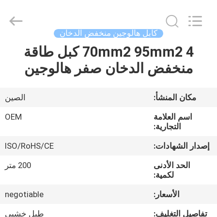
Silk
Road
Enterprise
Management
Services
كابل هالوجين منخفض الدخان
Co.,LTD.
All
Rights
70mm2 95mm2 4 كبل طاقة
الصفحة
Reserved.
منخفض الدخان صفر هالوجين
الرئيسية
منتجات
مكان المنشأ:
الصين
اسم العلامة
OEM
معلومات
التجارية:
عنا
إصدار الشهادات:
ISO/RoHS/CE
الحد الأدنى
200 متر
جولة
لكمية:
في
الأسعار:
negotiable
المعمل
تفاصيل التغليف:
طبل خشبي