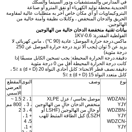
في المدارس والمستشفيات ودور السينما والسكك
الحديدية.محطة توليد الكهرباء أو نفق المترو أو صناعة
البتروكيماويات أو أي مكان خاص آخر به متطلبات عالية لمقاومة
الحريق والدخان المنخفض ، وكابلات نظيفة وآمنة خالية من
الهالوجين.
بيانات تقنية منخفضة الدخان خالية من الهالوجين
الفولطية المقدرة: 0.6-1KV
ماكس.درجة حرارة الموصل: عادية (90 ℃) ، ماس كهربائى لا
يزيد عن 5 ثوان (يجب ألا تزيد درجة حرارة الموصل عن 250
درجة مئوية)
دقيقة.درجة الحرارة المحيطة: يجب تسخين الكابل مسبقًا إذا
كانت درجة الحرارة المحيطة أقل من 0 درجة مئوية
دقيقة.نصف قطر الانحناء: كابل أحادي النواة 20 (d + D) ± 5٪ ،
كابل متعدد النواة 15 (d + D) ± 5٪
نوع
وصف
النوى
المقطع
العرضي
الاسمي
WDZAN-
موصل نحاسي / عزل XLPE
1 ، 2
1.5 ~
YJY
منخفض الدخان خالٍ من الهالوجين
، 3 ،
800 مم
WDZBN-
أو خالٍ من الهالوجين (LSHF أو
4 ، 3
2
YJY
LSZH) كبل الطاقة المثبط للهب
+ 1 ،
5، 4
WDZCN-
+ 1،
YJY