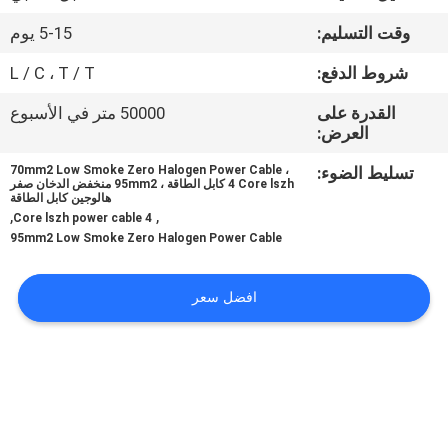
وقت التسليم:
5-15 يوم
مراقبة
شروط الدفع:
L / C ، T / T
الجودة
القدرة على
50000 متر في الأسبوع
العرض:
اتصل
تسليط الضوء:
70mm2 Low Smoke Zero Halogen Power Cable ،
بنا
4 Core lszh كابل الطاقة ، 95mm2 منخفض الدخان صفر
هالوجين كابل الطاقة
,
,
4 Core lszh power cable
اطلب
95mm2 Low Smoke Zero Halogen Power Cable
اقتباس
افضل سعر
خريطة
الموقع
PRIVACY