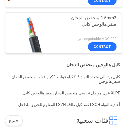
CONTACT
1.5mm2 منخفض الدخان
صفر هالوجين كابل
negotiable MOQ:200 متر
CONTACT
كابل هالوجين منخفض الدخان
كابل برتقالي متعدد النواة 0.6 كيلو فولت 1 كيلو فولت منخفض الدخان
صفر هالوجين
XLPE عزل موصل نحاسي منخفض الدخان صفر هالوجين كابل
أحادية النواة LSOH غمد كبل طاقة LSZH المقاوم للحريق للداخل
فئات شعبية
جميع