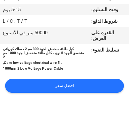
وقت التسليم:
5-15 يوم
مراقبة
شروط الدفع:
L / C ، T / T
الجودة
القدرة على
50000 متر في الأسبوع
العرض:
اتصل
تسليط الضوء:
كبل طاقة منخفض الجهد 800 مم 2 ، سلك كهربائي
بنا
منخفض الجهد 5 نوى ، كابل طاقة منخفض الجهد 1000 مم
2
,
,
5 Core low voltage electrical wire
اطلب
1000mm2 Low Voltage Power Cable
اقتباس
افضل سعر
خريطة
الموقع
PRIVACY