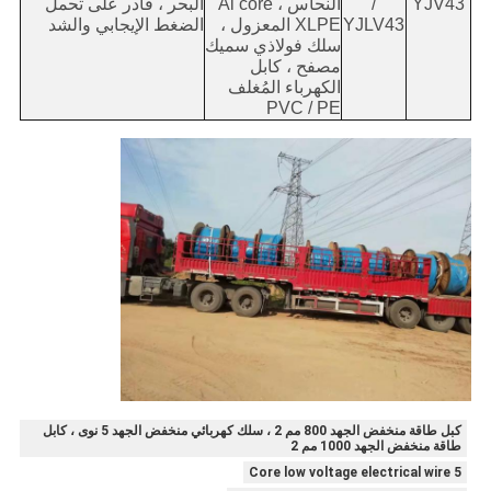
YJV43
/
النحاس ، Al core
البحر ، قادر على تحمل
YJLV43
XLPE المعزول ،
الضغط الإيجابي والشد
سلك فولاذي سميك
مصفح ، كابل
الكهرباء المُغلف
PVC / PE
كبل طاقة منخفض الجهد 800 مم 2 ، سلك كهربائي منخفض الجهد 5 نوى ، كابل
طاقة منخفض الجهد 1000 مم 2
5 Core low voltage electrical wire