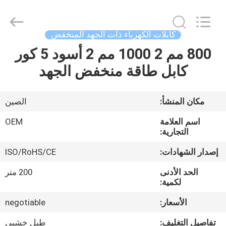
Silk
Road
Enterprise
Management
Services
كابلات الكهرباء ذات الجهد المنخفض
Co.,LTD.
All
Rights
800 مم 2 1000 مم 2 أسود 5 كور
الصفحة
Reserved.
كابل طاقة منخفض الجهد
الرئيسية
منتجات
مكان المنشأ:
الصين
اسم العلامة
OEM
معلومات
التجارية:
عنا
إصدار الشهادات:
ISO/RoHS/CE
الحد الأدنى
200 متر
جولة
لكمية:
في
الأسعار:
negotiable
المعمل
تفاصيل التغليف:
طبل خشبي