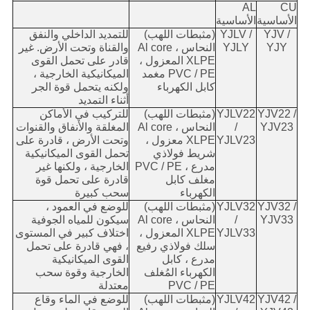
AL
CU
الأساسية
الأساسية
YJV /
YJLV /
(مثبطات اللهب)
للتمديد الداخلي والنفق
YJY
YJLY
النحاس ، Al core
والقناة وتحت الأرض. غير
XLPE المعزول ،
قادر على تحمل القوى
PVC / PE مغمد
الميكانيكية الخارجية ،
كابل الكهرباء
ولكنه يتحمل قوة الجر
أثناء التمديد
YJV22 /
YJLV22
(مثبطات اللهب)
للتركيب في الأماكن
YJV23
/
النحاس ، Al core
المغلقة والأنفاق والقنوات
YJLV23
XLPE معزول ،
وتحت الأرض ، قادرة على
شريط فولاذي
تحمل القوى الميكانيكية
مدرع ، PVC / PE
الخارجية ، ولكنها غير
مغلف كابل
قادرة على تحمل قوة
الكهرباء
سحب كبيرة
YJV32 /
YJLV32
(مثبطات اللهب)
للوضع في العمود ،
YJV33
/
النحاس ، Al core
سيكون للمياه الجوفية
YJLV33
XLPE المعزول ،
اختلاف كبير في المستوى
سلك فولاذي رفيع
، فهي قادرة على تحمل
مدرع ، كابل
القوى الميكانيكية
الكهرباء المُغلف
الخارجية وقوة سحب
PVC / PE
معتدلة
YJV42 /
YJLV42
(مثبطات اللهب)
للوضع في الماء وقاع