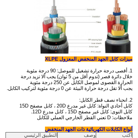
ميزات كابل الجهد المنخفض المعزول XLPE
1. أقصى درجة حرارة تشغيل للموصل: 90 درجة مئوية
خلال دائرة قصر (تدوم أقل من 5 ثوان) يجب ألا تزيد درجة
الحرارة القصوى لموصل الكابل عن 250 درجة مئوية
يجب ألا تقل درجة حرارة البيئة عن 0 درجة مئوية لتركيب الكابل.
2. انحناء نصف قطر الكابل:
كابل أحادي النواة: كابل غير مدرع 20D ، كابل مصفح 15D
كابل النوى: كابل غير مصفح 15D ، كابل مدرع 12D.
ملاحظات: D تعني القطر الخارجي العملي للكابل
أنواع الكابلات الكهربائية ذات الجهد المنخفض
اكتب
وصف
التطبيق الرئيسي