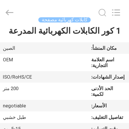
Silk
Road
Enterprise
Management
Services
كابلات كهربائية مصفحة
Co.,LTD.
All
Rights
1 كور الكابلات الكهربائية المدرعة
الصفحة
Reserved.
الرئيسية
مكان المنشأ:
الصين
منتجات
اسم العلامة
OEM
التجارية:
معلومات
إصدار الشهادات:
ISO/RoHS/CE
عنا
الحد الأدنى
200 متر
لكمية:
جولة
الأسعار:
negotiable
في
تفاصيل التغليف:
طبل خشبي
المعمل
وقت التسليم:
5-15 يوم