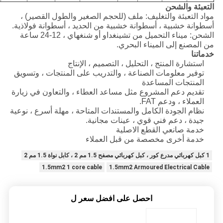
التعبئة والشحن
مواد التعبئة والتغليف: ملف (للحجم الصغير والطول القصير) ،
أسطوانة خشبية ، أسطوانة خشبية من الحديد ، أسطوانة فولاذية.
الشحن: ميناء التحميل من تشينغداو أو شنغهاي ، 12-24 ساعة
من المصنع إلى الميناء البحري.
خدماتنا
استشارة المنتج ، التحليل ، التصميم ، الإنتاج
توفير معلومات الصناعة ، والتدريب على المنتجات ، وتسويق
المنتجات المساعدة
تقديم دعم المشروع مثل مساعد العطاء ، والتعاون في زيارة
العملاء ، ودعم FAT.
نظام الجودة الكامل والمستندات المتاحة ، مهلة أسرع ، نوعية
جيدة ، دعم فني قوي ، عينات مجانية.
خدمة صانعي القطع الاصلية
خدمة أخرى مخصصة من قبل العملاء
1 كبل كهربائي مدرع كور ، كبل كهربائي مصفح 1.5 مم 2 ، كابل نواة 1.5 مم 2
1.5mm2 1 core cable
1.5mm2 Armoured Electrical Cable
احصل على افضل سعر ل