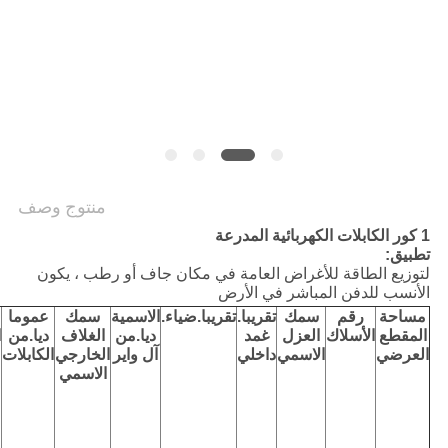
POLICY
منتوج وصف
1 كور الكابلات الكهربائية المدرعة
تطبيق:
لتوزيع الطاقة للأغراض العامة في مكان جاف أو رطب ، يكون
الأنسب للدفن المباشر في الأرض
مساحة
رقم
سمك
تقريبا.
تقريبا.ضياء.
الاسمية
سمك
عموما
المقطع
الأسلاك
العزل
غمد
ديا.من
الغلاف
ديا.من
ا
العرضي
الاسمي
داخلي
آل واير
الخارجي
الكابلات
الاسمي