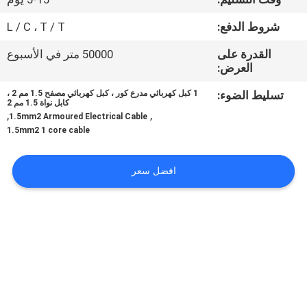
شروط الدفع:
L / C ، T / T
مراقبة
الجودة
القدرة على
50000 متر في الأسبوع
العرض:
تسليط الضوء:
1 كبل كهربائي مدرع كور ، كبل كهربائي مصفح 1.5 مم 2 ،
اتصل
كابل نواة 1.5 مم 2
,
,
1.5mm2 Armoured Electrical Cable
بنا
1.5mm2 1 core cable
اطلب
افضل سعر
اقتباس
خريطة
الموقع
PRIVACY