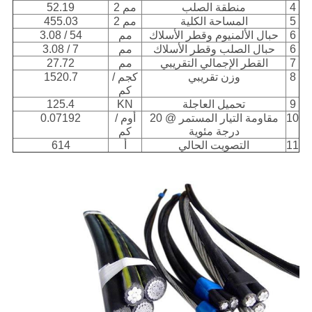
4
منطقة الصلب
مم 2
52.19
5
المساحة الكلية
مم 2
455.03
6
حبال الألمنيوم وقطر الأسلاك
مم
54 / 3.08
6
حبال الصلب وقطر الأسلاك
مم
7 / 3.08
7
القطر الإجمالي التقريبي
مم
27.72
8
وزن تقريبي
كجم /
1520.7
كم
9
تحميل العاجلة
KN
125.4
10
مقاومة التيار المستمر @ 20
أوم /
0.07192
درجة مئوية
كم
11
التصويت الحالي
أ
614