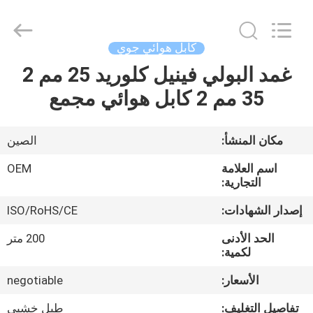
Silk
Road
Enterprise
Management
Services
كابل هوائي جوي
Co.,LTD.
All
Rights
غمد البولي فينيل كلوريد 25 مم 2
الصفحة
Reserved.
35 مم 2 كابل هوائي مجمع
الرئيسية
منتجات
مكان المنشأ:
الصين
اسم العلامة
OEM
معلومات
التجارية:
عنا
إصدار الشهادات:
ISO/RoHS/CE
الحد الأدنى
200 متر
جولة
لكمية:
في
الأسعار:
negotiable
المعمل
تفاصيل التغليف:
طبل خشبي