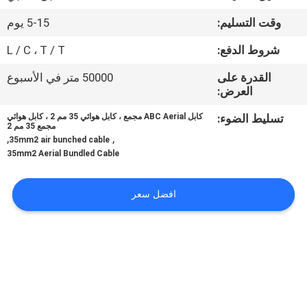
وقت التسليم:
5-15 يوم
مراقبة
شروط الدفع:
L / C ، T / T
الجودة
القدرة على
50000 متر في الأسبوع
العرض:
اتصل
تسليط الضوء:
كابل ABC Aerial مجمع ، كابل هوائي 35 مم 2 ، كابل هوائي
بنا
مجمع 35 مم 2
,
,
35mm2 air bunched cable
35mm2 Aerial Bundled Cable
اطلب
اقتباس
افضل سعر
خريطة
الموقع
PRIVACY