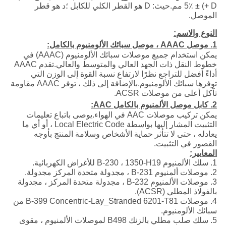
+ D) ± 5٪ مم.حيث: D هو القطر الكلي للكابل ؛د هو قطر
الموصل.
النوع والاسم:
1. موصل AAAC ، موصل سبائك الألومنيوم بالكامل:
يمكن استخدام جميع موصلات سبائك الألومنيوم (AAAC) في
خطوط النقل ذات الجهد العالي والمتوسط ​​والعالي.تقدم AAAC
أداءً أفضل للتراجع نظرًا لارتفاع نسبة القوة إلى الوزن التي
توفرها سبائك الألومنيوم.بالإضافة إلى ذلك ، توفر AAAC مقاومة
تآكل أعلى من موصلات ACSR.
2. كابل موصل الألمنيوم بالكامل AAC:
يمكن تركيب موصلات AAC في الهواء.يوصى باتباع تعليمات
التثبيت المشار إليها بواسطة Local Electric Code ، أو أي ما
يعادله ، حتى لا تتأثر حماية الأشخاص وسلامة المنتج بأوجه
القصور في التثبيت.
المعايير:
1. سلك الألمنيوم B-230 ، 1350-H19 للأغراض الكهربائية.
2. موصلات ألمنيوم B-231 ، مجدولة متحدة المركز مجدولة.
3. موصلات الألمنيوم B-232 ، مجدولة متحدة المركز ، مجدولة
بالفولاذ المطلي (ACSR).
4. موصلات B-399 Concentric-Lay_Stranded 6201-T81 من
سبائك الألومنيوم.
5. سلك صلب مطلي بالزنك B498 لموصلات الألمنيوم ، مقوى