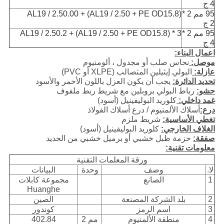
4 ج
95 مم 2 *
(AL19 / 2.50 + PE OD15.8) + AL19 / 2.50.00
2 ج
95 مم 2 *
3 * (AL19 / 2.50 + PE OD15.8) + AL19 / 2.50.2
4 ج
اعمال البناء:
موصل:
نحاس صلب أو مجدول ، ألومنيوم
عازلة:
البولي إيثيلين المتصالب (XLPE أو PVC)
تحديد الدائرة:
يجب أن يكون العزل باللون الأحمر والأسود
حشو:
رباط البولي بروبلين مع شريط ربط ملفوف
غمد داخلي:
كلوريد البوليفينيل (أسود)
درع:
أسلاك الألمنيوم / درع أسلاك الفولاذ
تغطي الأساسية:
شريط ملزم
الغلاف الخارجي:
كلوريد البوليفينيل (أسود)
صفقة:
حزمة طبل خشبي أو برميل خشبي من الحديد
معلومات تقنية:
ورقة المعلمات التقنية
لا.
وصف
وحدة
البيانات
1
الصانع
مجموعة كابلات
Huanghe
2
بلد الشركة المصنعة
الصين
3
اسم الرمز
كوندور
4
منطقة الألمنيوم
مم 2
402.84