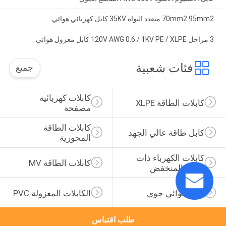
70mm2 95mm2 متعدد النواة 35KV كابل كهربائي هوائي
3 مراحل 120V AWG 0.6 / 1KV PE / XLPE كابل معزول هوائي
فئات شعبية
جميع
كابلات كهربائية 
كابلات الطاقة XLPE
مصفحة
كابلات الطاقة 
كابل طاقة عالي الجهد
المحورية
كابلات الكهرباء ذات 
كابلات الطاقة MV
الجهد المنخفض
كابل هوائي جوي
الكابلات المعزولة PVC
طلب اقتباس