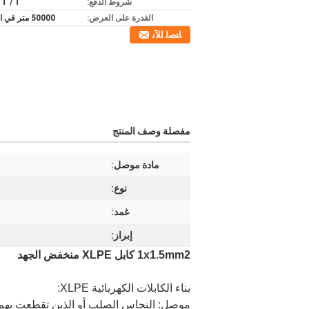
شروط الدفع:
، T / T
القدرة على العرض:
50000 متر في الأسبوع
ﺎﺘﺼﻟ ﺍﻶﻧ
مفصلة وصف المنتج
مادة موصل:
نوع:
غمد:
إبراز:
1x1.5mm2 كابل XLPE منخفض الجهد
بناء الكابلات الكهربائية XLPE:
موصل: النحاس الصلب أو الذين تقطعت بهم