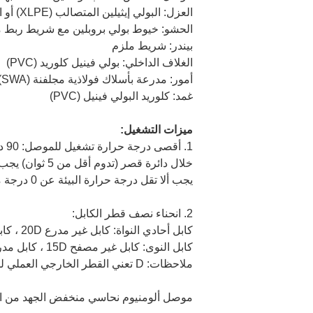
العزل: البولي إيثيلين المتصالب (XLPE) أو البولي فينيل كلوريد (PVC)
الحشو: خيوط بولي بروبلين مع شريط ربط 
بيندر: شريط ملزم
الغلاف الداخلي: بولي فينيل كلوريد (PVC)
أمور: مدرعة بأسلاك فولاذية مجلفنة (SWA) أو مدرعة بشريط فولاذي (STA)
غمد: كلوريد البولي فينيل (PVC)
ميزات التشغيل:
1. أقصى درجة حرارة تشغيل للموصل: 90 درجة مئوية
خلال دائرة قصر (تدوم أقل من 5 ثوان) يجب ألا تزيد درجة الحرارة القصوى لموصل الكابل عن 250 درجة مئوية
يجب ألا تقل درجة حرارة البيئة عن 0 درجة مئوية لتركيب الكابل.
2. انحناء نصف قطر الكابل:
كابل أحادي النواة: كابل غير مدرع 20D ، كابل مصفح 15D
كابل النوى: كابل غير مصفح 15D ، كابل مدرع 12D.
ملاحظات: D تعني القطر الخارجي العملي للكابل
موصل ألومنيوم نحاسي منخفض الجهد من البولي فينيل كلوريد 