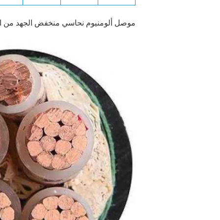
موصل ألومنيوم نحاسي منخفض الجهد من البولي فينيل كلوريد 