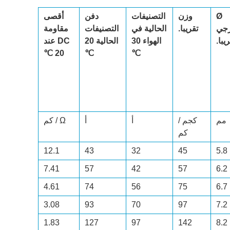
Ø
وزن
التصنيفات
دفن
أقصى
رجي
تقريبا.
الحالية في
التصنيفات
مقاومة
يبا.
الهواء 30
الحالية 20
DC عند
20 ℃
℃
℃
مم
كجم /
أ
أ
Ω / كم
كم
12.1
43
32
45
5.8
7.41
57
42
57
6.2
4.61
74
56
75
6.7
3.08
93
70
97
7.2
1.83
127
97
142
8.2