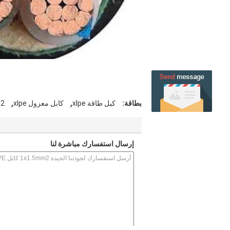
,
,
بطاقة:
كبل طاقة xlpe
كابل معزول xlpe
5mm2
إرسال استفسارك مباشرة لنا